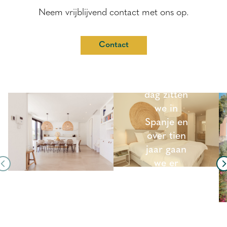
Neem vrijblijvend contact met ons op.
Contact
“Elke vrije
dag zitten
we in
Spanje en
over tien
jaar gaan
we er
wonen.”